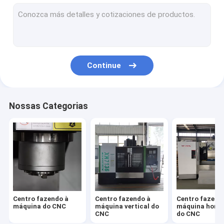
Torno do CNC da cama lisa
Torno inclinado do CNC da cama
Máquina do torno do CNC
Continue
Máquina de trituração do CNC
Máquina de puncionar
Nossas Categorias
Máquina de furo vertical
Centro fazendo à
Centro fazendo à
Centro fazend
máquina do CNC
máquina vertical do
máquina horiz
CNC
do CNC