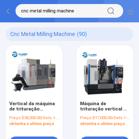
Cnc Metal Milling Machine
(90)
Vertical da máquina
Máquina de
de trituração
trituração vertical do
VMC850 do metal do
metal do cnc do
Preço:
$30,000.00/Sets 1-2 Sets
Preço:
$17,000.00/Sets 1-2 Sets
CNC do centro
centro fazendo à
obtenha o ultimo preço
obtenha o ultimo preço
fazendo à máquina
máquina VMC640 do
do CNC da linha
tipo de Taiwan mini
central de China 5