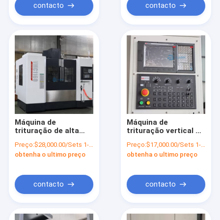
contacto
contacto
Máquina de
Máquina de
trituração de alta
trituração vertical do
velocidade fazendo à
metal do cnc do
Preço:
$28,000.00/Sets 1-2 Sets
Preço:
$17,000.00/Sets 1-2 Sets
máquina vertical do
centro fazendo à
obtenha o ultimo preço
obtenha o ultimo preço
metal do CNC da
máquina VMC640 do
linha central do eixo
tipo de Taiwan mini
4 do centro VMC1160
de Taiwan
contacto
contacto