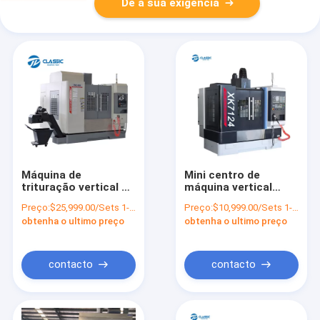
Dê a sua exigência
Máquina de
Mini centro de
trituração vertical do
máquina vertical
metal da linha
pequeno da
Preço:
$25,999.00/Sets 1-2 Sets
Preço:
$10,999.00/Sets 1-2 Sets
central do centro
trituração do cnc do
obtenha o ultimo preço
obtenha o ultimo preço
fazendo à máquina 5
quadro
de máquina de
XK7124/XH7124 da
trituração VMC850
máquina de
do CNC de Taiwan
trituração do cnc
contacto
contacto