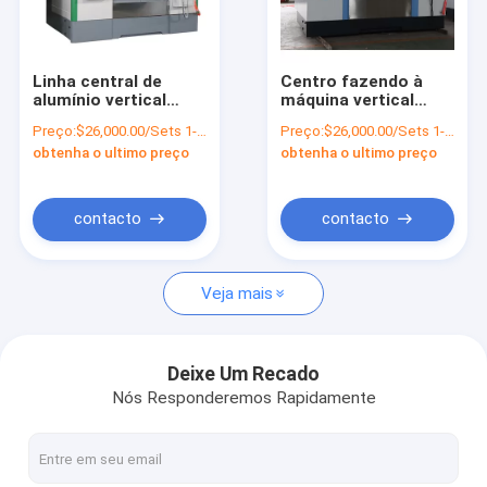
Excursão da fábrica
Controle da qualidade
Linha central de
Centro fazendo à
alumínio vertical
máquina vertical
Contacte-nos
econômica do centro
VMC 1370 do cnc
Preço:
$26,000.00/Sets 1-2 Sets
Preço:
$26,000.00/Sets 1-2 Sets
fazendo à máquina
Taiwan da precisão
obtenha o ultimo preço
obtenha o ultimo preço
VMC1270 4 do CNC
máquina de
Notícia
do perfil da máquina
trituração vertical do
de trituração do CNC
cnc de 5 linhas
centrais
Peça umas citações
contacto
contacto
Veja mais
Centro fazendo à máquina do CNC
Centro fazendo à máquina vertical do CNC
Deixe Um Recado
Nós Responderemos Rapidamente
Centro fazendo à máquina horizontal do CNC
Centro fazendo à máquina do pórtico do CNC