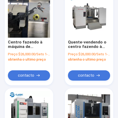
Centro fazendo à
Quente-vendendo o
máquina de
centro fazendo à
trituração horizontal
máquina de
Preço:
$26,000.00/Sets 1-1 Sets
Preço:
$26,000.00/Sets 1-1 Sets
HMC500 do CNC para
trituração horizontal
obtenha o ultimo preço
obtenha o ultimo preço
fazer à máquina do
HMC630 do CNC para
metal
fazer à máquina do
metal
contacto
contacto
Casa
Produtos
Sobre nós