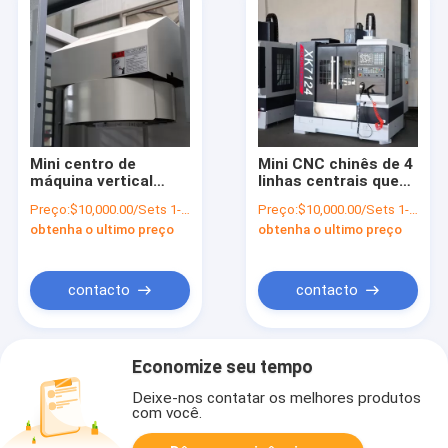
Mini centro de
Mini CNC chinês de 4
máquina vertical
linhas centrais que
pequeno da
mói a máquina de
Preço:
$10,000.00/Sets 1-2 Sets
Preço:
$10,000.00/Sets 1-2 Sets
trituração do cnc do
trituração de
obtenha o ultimo preço
obtenha o ultimo preço
quadro
alumínio vertical do
XK7124/XH7124 da
CNC XK7124/XH7124
máquina de
trituração do cnc
contacto
contacto
Economize seu tempo
Deixe-nos contatar os melhores produtos
com você.