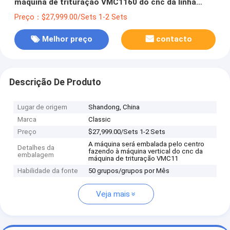
máquina de trituração VMC1160 do cnc da linha
central da precisão 5 para a venda
Preço：$27,999.00/Sets 1-2 Sets
Melhor preço
contacto
Descrição De Produto
Lugar de origem
Shandong, China
Marca
Classic
Preço
$27,999.00/Sets 1-2 Sets
A máquina será embalada pelo centro
Detalhes da
fazendo à máquina vertical do cnc da
embalagem
máquina de trituração VMC11
Habilidade da fonte
50 grupos/grupos por Mês
Veja mais