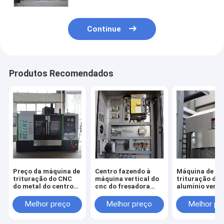
Continue
Produtos Recomendados
Preço da máquina de
Centro fazendo à
Máquina de
trituração do CNC
máquina vertical do
trituração de
do metal do centro
cnc do fresadora
alumínio verti
fazendo à máquina
resistente do cnc
CNC do perfil 
XK7136 XH7136 do
VMC1580 do
centro de máq
Melhor preço
Melhor preço
Melhor pr
vertical VMC
fraiseuse da
XH7126 do CN
máquina de
controlador de
trituração do CNC
qualidade de 