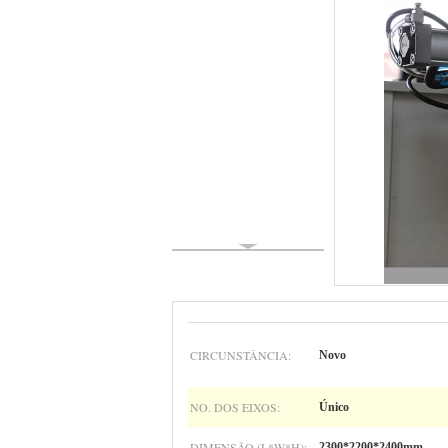
CIRCUNSTÂNCIA:
Novo
NO. DOS EIXOS:
Único
DIMENSÃO (L*W*H):
2300*2200*2400mm