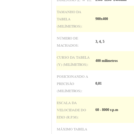
TAMANHO DA
TABELA
900x400
(MILÍMETROS):
NÚMERO DE
3, 4, 5
MACHADOS:
CURSO DA TABELA
400 milímetros
(Y) (MILÍMETROS):
POSICIONANDO A
PRECISÃO
0,01
(MILÍMETROS):
ESCALA DA
VELOCIDADE DO
60 - 8000 r.p.m
EIXO (R.P.M):
MÁXIMO TABELA