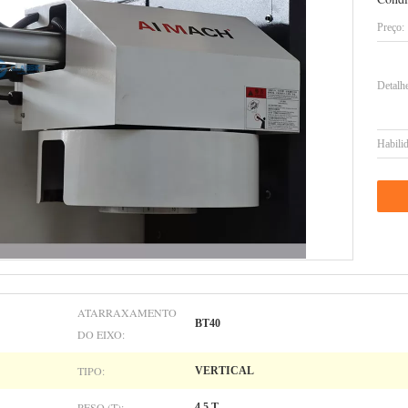
Preço:
Detalh
Habilid
ATARRAXAMENTO
BT40
DO EIXO:
TIPO:
VERTICAL
PESO (T):
4,5 T