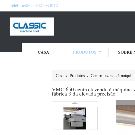
Telefone:
86--0632-6970112
CASA
PRODUTOS
SOBRE 
Casa
Produtos
Centro fazendo à máquina
VMC 650 centro fazendo à máquina vert
fábrica 3 da elevada precisão