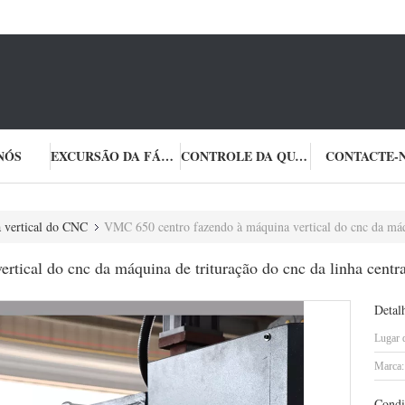
NÓS
EXCURSÃO DA FÁBRICA
CONTROLE DA QUALIDADE
CONTACTE-
 vertical do CNC
VMC 650 centro fazendo à máquina vertical do cnc da máquina de trituração do cnc da linha
ical do cnc da máquina de trituração do cnc da linha central
Detal
Lugar 
Marca:
Condi