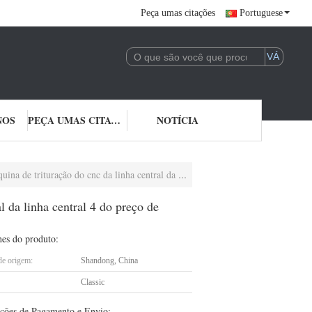
Peça umas citações
Portuguese
NOS
PEÇA UMAS CITAÇÕES
NOTÍCIA
 central da linha central 4 do preço de fábrica 3 da elevada precisão
 da linha central 4 do preço de
hes do produto:
de origem:
Shandong, China
Classic
ções de Pagamento e Envio: