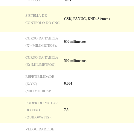
SISTEMA DE
GSK, FANUC, KND, Siemens
CONTROLO DO CNC:
CURSO DA TABELA
650 milímetros
(X) (MILÍMETROS):
CURSO DA TABELA
500 milímetros
(Z) (MILÍMETROS):
REPETIBILIDADE
(X/Y/Z)
0,004
(MILÍMETROS):
PODER DO MOTOR
DO EIXO
7,5
(QUILOWATTS):
VELOCIDADE DE