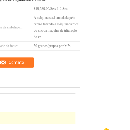
$19,530.00/Sets 1-2 Sets
A máquina será embalada pelo
centro fazendo à máquina vertical
es da embalagem:
do cnc da máquina de trituração
do cn
ade da fonte:
50 grupos/grupos por Mês
Contato