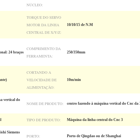
NÚCLEO:
TORQUE DO SERVO
MOTOR DA LINHA
10/10/15 de N.M
CENTRAL DE X/Y/Z:
COMPRIMENTO DA
onal: 24 braços
250/350mm
FERRAMENTA:
CORTANDO A
VELOCIDADE DE
ante)
10m/min
ALIMENTAÇÃO:
 vertical do
NOME DE PRODUTO:
centro fazendo à máquina vertical do Cnc da 3
TIPO DE PRODUTO:
l
Máquina da linha central do Cnc 3
ishi Siemens
PORTO:
Porto de Qingdao ou de Shanghai