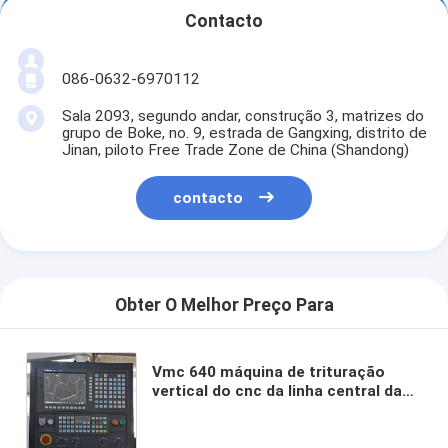
Contacto
086-0632-6970112
Sala 2093, segundo andar, construção 3, matrizes do
grupo de Boke, no. 9, estrada de Gangxing, distrito de
Jinan, piloto Free Trade Zone de China (Shandong)
contacto
Obter O Melhor Preço Para
Vmc 640 máquina de trituração
vertical do cnc da linha central da
linha central 5 do centro fazendo à
máquina 3axis 4 do cnc de Formosa
para o metal