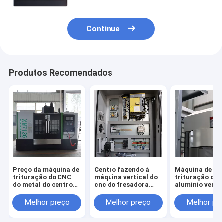
Continue
Produtos Recomendados
Preço da máquina de
Centro fazendo à
Máquina de
trituração do CNC
máquina vertical do
trituração de
do metal do centro
cnc do fresadora
alumínio verti
fazendo à máquina
resistente do cnc
CNC do perfil 
XK7136 XH7136 do
VMC1580 do
centro de máq
Melhor preço
Melhor preço
Melhor pr
vertical VMC
fraiseuse da
XH7126 do CN
máquina de
controlador de
trituração do CNC
qualidade de 