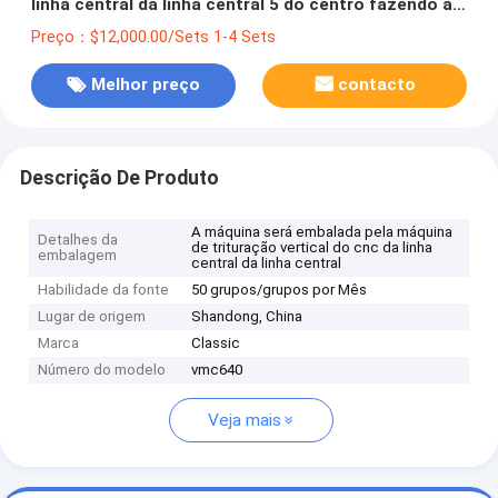
linha central da linha central 5 do centro fazendo à
máquina 3axis 4 do cnc de Formosa para o metal
Preço：$12,000.00/Sets 1-4 Sets
Melhor preço
contacto
Descrição De Produto
A máquina será embalada pela máquina
Detalhes da
de trituração vertical do cnc da linha
embalagem
central da linha central
Habilidade da fonte
50 grupos/grupos por Mês
Lugar de origem
Shandong, China
Marca
Classic
Número do modelo
vmc640
Veja mais